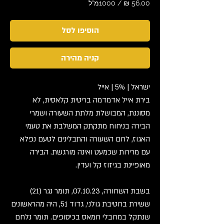
/
1000מ"ל
‏56.00 ‏₪
לכל
הוסיפו לסל
1000
Milliliters
קניה מהירה
ישראל | 5% | אייל
בירת אייל אדמדמה בריטית קלאסית, לא
מסוננת, המבושלת מלתת השעורה ושמרי
הבירה בניחוח מתקתק המשלבת את טעמי
האגוז, לחם השעורה והתבלינים לטעם נפלא
עם מרירות שכמעט ואינה מורגשת. הבירה
מאופיינת בגיזוז קל ועדין.
בשבת השחורה, 07.10.23, תומר נגר (21)
ששירת בחטיבת גולני, גדוד 51, היה מהראשונים
שנתקל במחבלי חמאס בכיסופים. תומר נלחם