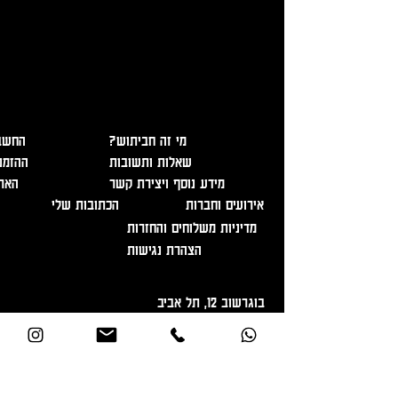
אזהרה - מכיל אלכוהול, מומלץ להמנע משתיה מופרזת. מכירה
ומסירת משלוחים מגיל 18 בלבד ובהצגת תעודה מזהה!
?מי זה חביתוש
החשבו
שאלות ותשובות
ההזמנ
מידע נוסף ויצירת קשר
האר
אירועים וחברות
הכתובות שלי
מדיניות משלוחים והחזרות
הצהרת נגישות
בוגרשוב 12, תל אביב
info@havitush.co.il
03-5053533
055-6633931
הרשמה לניוזלטר