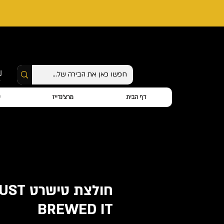
דף הבית
מרצ'נדייז
ס
חולצת טישרט T
BREWED IT