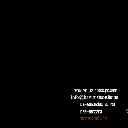
המנע משתיה מופרזת. מכירה ומסירת משלוחים מגיל 18 בלבד ובהצגת תעודה מזהה!
החשבון שלי
בוגרשוב 12, תל אביב
ההזמנות שלי
info@havitush.co.il
הארנק שלי
03-5053533
י
055-6633931
הרשמה לניוזלטר