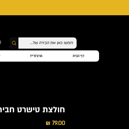
דף הבית
מרצ'נדייז
ס
חולצת טישרט חבית
מחיר