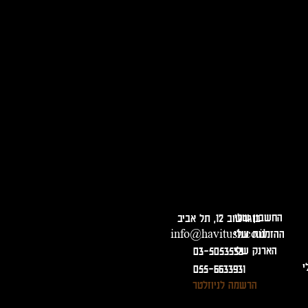
המנע משתיה מופרזת. מכירה ומסירת משלוחים מגיל 18 בלבד ובהצגת תעודה מזהה!
החשבון שלי
בוגרשוב 12, תל אביב
ההזמנות שלי
info@havitush.co.il
הארנק שלי
03-5053533
י
055-6633931
הרשמה לניוזלטר