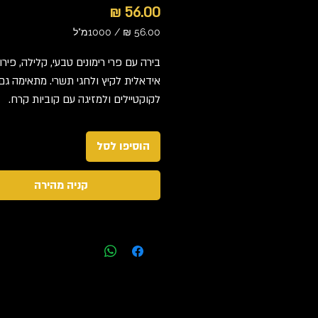
מחיר
/
1000מ"ל
‏56.00 ‏₪
לכל
בירה עם פרי רימונים טבעי, קלילה, פירו
1000
אידאלית לקיץ ולחגי תשרי. מתאימה גם
Milliliters
לקוקטיילים ולמזיגה עם קוביות קרח.
הוסיפו לסל
קניה מהירה