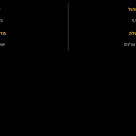
הול
ס
5
פר
לה
מדי
ריגים
ישר