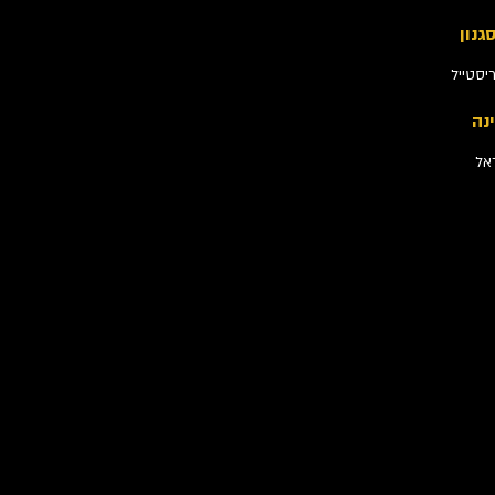
גנון
יסטייל
נה
אל