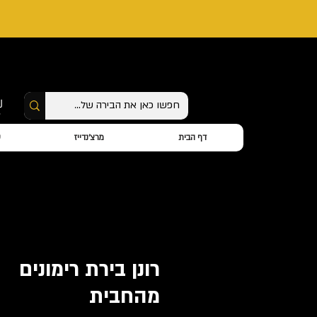
דף הבית
מרצ'נדייז
ס
רונן בירת רימונים
מהחבית