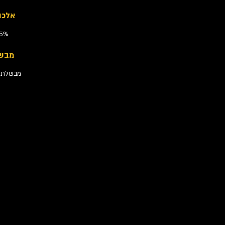
אלכו
.5%
מבש
מבשלת ש