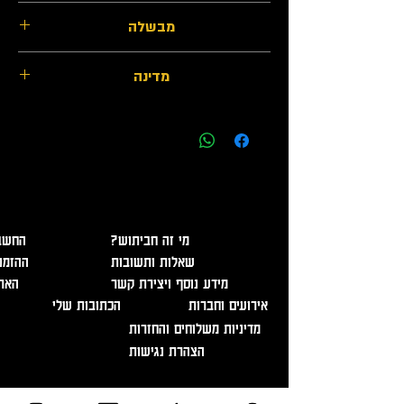
אייל כהה
מבשלה
מבשלת שריגים
מדינה
ישראל
אזהרה - מכיל אלכוהול, מומלץ להמנע משתיה מופרזת. מכירה
ומסירת משלוחים מגיל 18 בלבד ובהצגת תעודה מזהה!
?מי זה חביתוש
החשבו
שאלות ותשובות
ההזמנ
מידע נוסף ויצירת קשר
האר
אירועים וחברות
הכתובות שלי
מדיניות משלוחים והחזרות
הצהרת נגישות
בוגרשוב 12, תל אביב