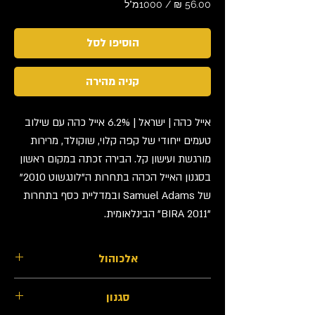
/
1000מ"ל
‏56.00 ‏₪
לכל
הוסיפו לסל
1000
Milliliters
קניה מהירה
אייל כהה | ישראל | 6.2% אייל כהה עם שילוב
טעמים ייחודי של קפה קלוי, שוקולד, מרירות
מורגשת ועישון קל. הבירה זכתה במקום ראשון
בסגנון האייל הכהה בתחרות ה"לונגשוט 2010"
של Samuel Adams ובמדליית כסף בתחרות
"BIRA 2011" הבינלאומית.
אלכוהול
6.2%
סגנון