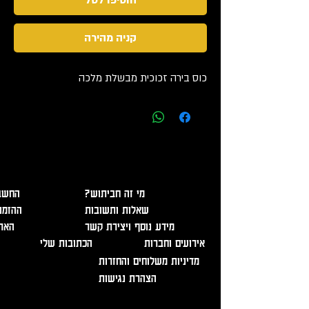
קניה מהירה
כוס בירה זכוכית מבשלת מלכה
אזהרה - מכיל אלכוהול, מומלץ להמנע משתיה מופרזת. מכירה
ומסירת משלוחים מגיל 18 בלבד ובהצגת תעודה מזהה!
?מי זה חביתוש
החשבו
שאלות ותשובות
ההזמנ
מידע נוסף ויצירת קשר
האר
אירועים וחברות
הכתובות שלי
מדיניות משלוחים והחזרות
הצהרת נגישות