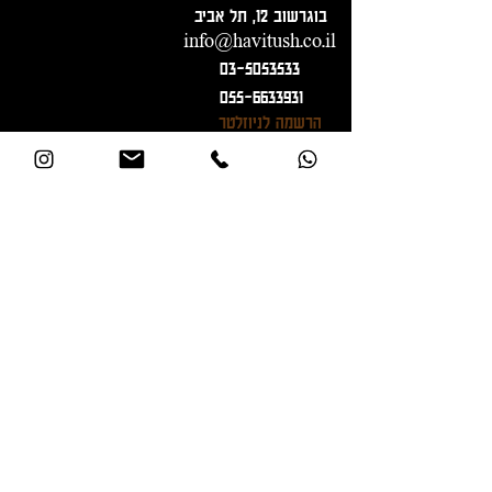
בוגרשוב 12, תל אביב
info@havitush.co.il
03-5053533
055-6633931
הרשמה לניוזלטר