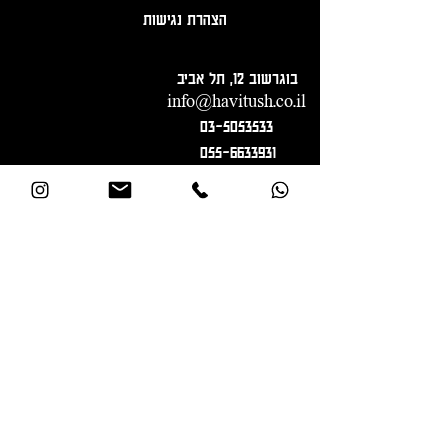
הצהרת נגישות
בוגרשוב 12, תל אביב
info@havitush.co.il
03-5053533
055-6633931
הרשמה לניוזלטר