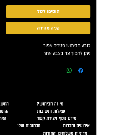
הוסיפו לסל
קניה מהירה
כובע חביתוש פטריה אפור
ניתן להפוך צד בצבע אחר
אזהרה - מכיל אלכוהול, מומלץ להמנע משתיה מופרזת. מכירה
ומסירת משלוחים מגיל 18 בלבד ובהצגת תעודה מזהה!
?מי זה חביתוש
החשבו
שאלות ותשובות
ההזמנ
מידע נוסף ויצירת קשר
האר
אירועים וחברות
הכתובות שלי
מדיניות משלוחים והחזרות