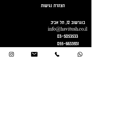
הצהרת נגישות
בוגרשוב 12, תל אביב
info@havitush.co.il
03-5053533
055-6633931
הרשמה לניוזלטר