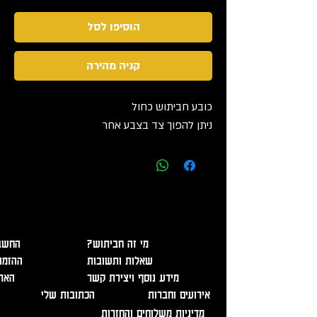
הוסיפו לסל
קניה מהירה
כובע חביתוש כחול
ניתן להפוך צד בצבע אחר
אזהרה - מכיל אלכוהול, מומלץ להמנע משתיה מופרזת. מכירה
ומסירת משלוחים מגיל 18 בלבד ובהצגת תעודה מזהה!
?מי זה חביתוש
החשבו
שאלות ותשובות
ההזמנ
מידע נוסף ויצירת קשר
האר
אירועים וחברות
הכתובות שלי
מדיניות משלוחים והחזרות