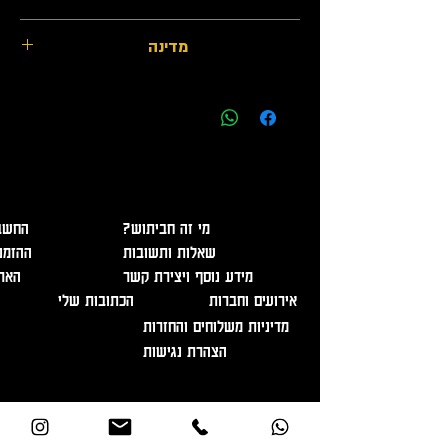
מבשלת הגיבור
מדינה
ישראל
אזהרה - מכיל אלכוהול, מומלץ להמנע משתיה מופרזת. מכירה
ומסירת משלוחים מגיל 18 בלבד ובהצגת תעודה מזהה!
?מי זה חביתוש
החשבו
שאלות ותשובות
ההזמנ
מידע נוסף ויצירת קשר
האר
אירועים וחברות
הכתובות שלי
מדיניות משלוחים והחזרות
הצהרת נגישות
בוגרשוב 12, תל אביב
info@havitush.co.il