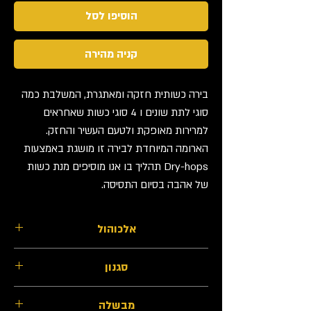
לכל
הוסיפו לסל
1000
Milliliters
קניה מהירה
בירה כשותית חזקה ומאתגרת, המשלבת כמה
סוגי לתת שונים ו 4 סוגי כשות שאחראים
למרירות מאופקת ולטעם העשיר והחזק.
הארומה המיוחדת לבירה זו מושגת באמצעות
Dry-hops תהליך בו אנו מוסיפים מנת כשות
של אהבה בסיום התסיסה.
אלכוהול
7.3%
סגנון
IPA
מבשלה