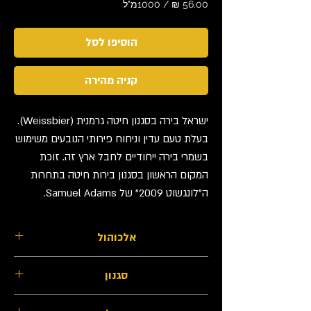
/
1000מ"ל
‏56.00 ‏₪
לכל
הוסיפו לסל
1000
Milliliters
קניה מהירה
ישראל בירה בסגנון חיטה גרמנית (Weissbier).
בעלת טעם עדין וניחוח פירותי הנובעים משימוש
בשמרי בירה ייחודיים לחבל ארץ זה. זוכת
המקום הראשון בסגנון בירות חיטה בתחרות
ה"לונגשוט 2009" של Samuel Adams.
אלכוהול
5.1%
סגנון
חיטה בווארית