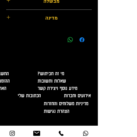
מבשלה
מבשלת שריגים
מדינה
ישראל
אזהרה - מכיל אלכוהול, מומלץ להמנע משתיה מופרזת. מכירה
ומסירת משלוחים מגיל 18 בלבד ובהצגת תעודה מזהה!
?מי זה חביתוש
החשבו
שאלות ותשובות
ההזמנ
מידע נוסף ויצירת קשר
האר
אירועים וחברות
הכתובות שלי
מדיניות משלוחים והחזרות
הצהרת נגישות
בוגרשוב 12, תל אביב
info@havitush.co.il