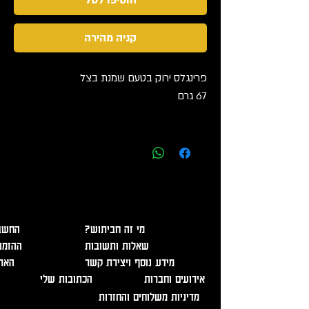
קניה מהירה
פרינגלס ירוק בטעם שמנת בצל
67 גרם
אזהרה - מכיל אלכוהול, מומלץ להמנע משתיה מופרזת. מכירה
ומסירת משלוחים מגיל 18 בלבד ובהצגת תעודה מזהה!
?מי זה חביתוש
החשבו
שאלות ותשובות
ההזמנ
מידע נוסף ויצירת קשר
האר
אירועים וחברות
הכתובות שלי
מדיניות משלוחים והחזרות