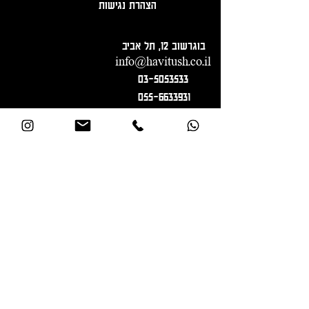
הצהרת נגישות
בוגרשוב 12, תל אביב
info@havitush.co.il
03-5053533
055-6633931
הרשמה לניוזלטר