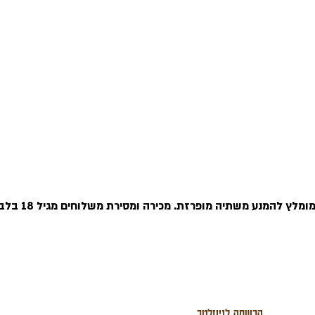
המנע משתיה מופרזת. מכירה ומסירת משלוחים מגיל 18 בלבד ובהצגת תעודה מזהה!
החשבון שלי
בוגרשוב 12, תל אביב
ההזמנות שלי
info@havitush.co.il
הארנק שלי
03-5053533
י
055-6633931
הרשמה לניוזלטר