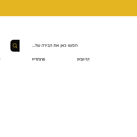
דף הבית
מרצ'נדייז
ס