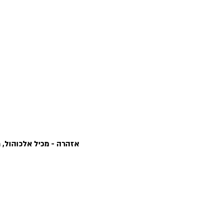
אזהרה - מכיל אלכוהול, מומלץ ל
?מי זה חביתוש
שאלות ותשובות
מידע נוסף ויצירת קשר
אירועים וחברות
הכתובות של
מדיניות משלוחים והחזרות