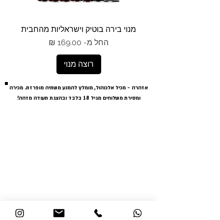
מנוי בירה בוטיק וישראליות מהחבית
מחיר מבצע
החל מ-
רוצה מנוי
אזהרה - מכיל אלכוהול, מומלץ להמנע משתיה מופרזת. מכירה
ומסירת משלוחים מגיל 18 בלבד ובהצגת תעודה מזהה!
?מי זה חביתוש
החשבו
שאלות ותשובות
ההזמנ
מידע נוסף ויצירת קשר
האר
אירועים וחברות
הכתובות שלי
מדיניות משלוחים והחזרות
הצהרת נגישות
בוגרשוב 12, תל אביב
info@havitush.co.il