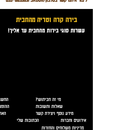
בירה קרה וטריה
מהחבית
עשרות סוגי בירות מהחבית עד אליך!
אזהרה - מכיל אלכוהול, מומלץ להמנע משתיה מופרזת. מכירה
ומסירת משלוחים מגיל 18 בלבד ובהצגת תעודה מזהה!
?מי זה חביתוש
החשבו
שאלות ותשובות
ההזמנ
מידע נוסף ויצירת קשר
האר
אירועים וחברות
הכתובות שלי
מדיניות משלוחים והחזרות