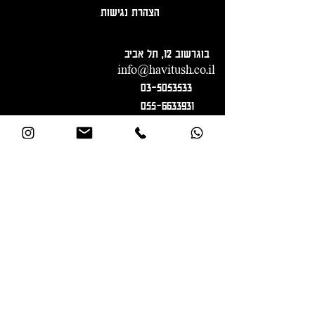
הצהרת נגישות
בוגרשוב 12, תל אביב
info@havitush.co.il
03-5053533
055-6633931
הרשמה לניוזלטר